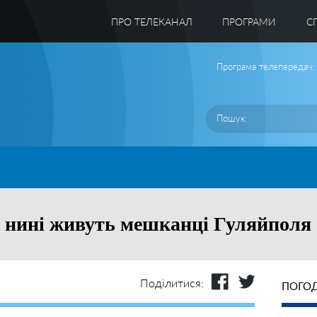
ПРО ТЕЛЕКАНАЛ
ПРОГРАМИ
C
Програма телепередач:
 як нині живуть мешканці Гуляйполя
Поділитися:
ПОГОД