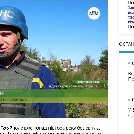
По
За
вол
тис
віт
Пог
ОСТАН
Во
По
У 
чо
Гуляйполе вже понад півтора року без світла,
тя. Заради людей, які тут живуть, несуть свою