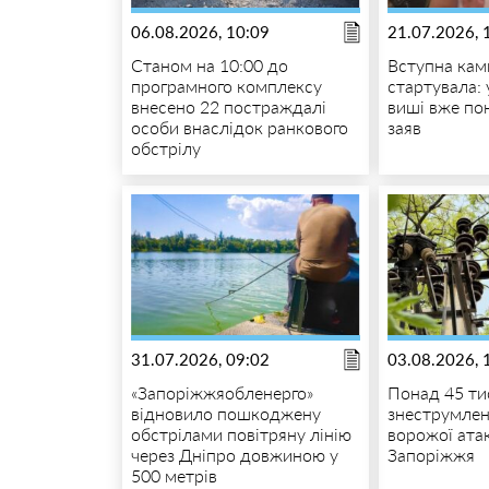
06.08.2026, 10:09
21.07.2026, 
Станом на 10:00 до
Вступна кам
програмного комплексу
стартувала: 
внесено 22 постраждалі
виші вже пон
особи внаслідок ранкового
заяв
обстрілу
31.07.2026, 09:02
03.08.2026, 
«Запоріжжяобленерго»
Понад 45 ти
відновило пошкоджену
знеструмлен
обстрілами повітряну лінію
ворожої ата
через Дніпро довжиною у
Запоріжжя
500 метрів