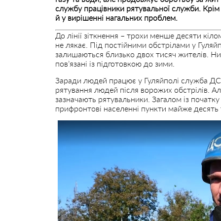
службу працівники рятувальної служби. Крім 
й у вирішенні нагальних проблем.
До лінії зіткнення – трохи менше десяти кіло
не лякає. Під постійними обстрілами у Гуляйпо
залишаються близько двох тисяч жителів. Н
пов’язані із підготовкою до зими.
Заради людей працює у Гуляйполі служба ДС
рятування людей після ворожих обстрілів. А
зазначають рятувальники. Загалом із початку
прифронтові населенні пункти майже десять т