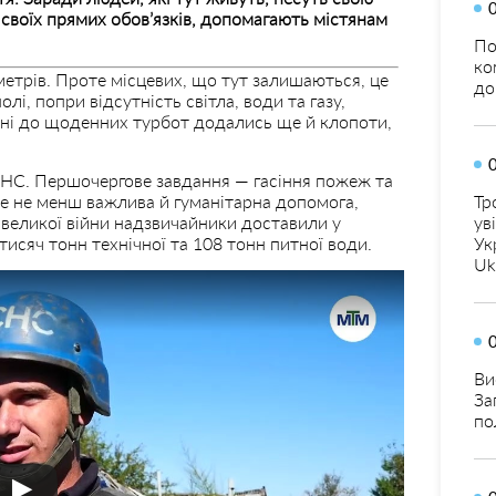
своїх прямих обов’язків, допомагають містянам
По
ко
метрів. Проте місцевих, що тут залишаються, це
до
лі, попри відсутність світла, води та газу,
ині до щоденних турбот додались ще й клопоти,
НС. Першочергове завдання — гасіння пожеж та
ле не менш важлива й гуманітарна допомога,
Тр
 великої війни надзвичайники доставили у
ув
исяч тонн технічної та 108 тонн питної води.
Ук
Uk
Ви
За
по