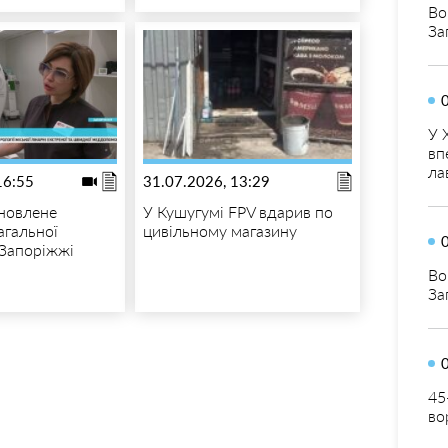
Во
За
У 
вп
ла
16:55
31.07.2026, 13:29
новлене
У Кушугумі FPV вдарив по
агальної
цивільному магазину
 Запоріжжі
Во
За
45
во