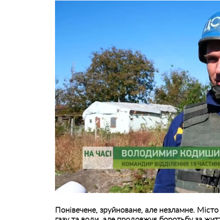
Понівечене, зруйноване, але незламне. Місто 
газу та води, але продовжує боротьбу за жит