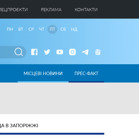
ПЕЦПРОЄКТИ
РЕКЛАМА
КОНТАКТИ
ПН
ВТ
СР
ЧТ
ПТ
СБ
НД
МІСЦЕВІ НОВИНИ
ПРЕС-ФАКТ
А В ЗАПОРІЖЖІ