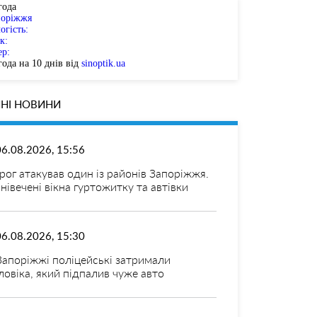
года
поріжжя
огість:
к:
ер:
ода на 10 днів від
sinoptik.ua
НІ НОВИНИ
06.08.2026, 15:56
рог атакував один із районів Запоріжжя.
нівечені вікна гуртожитку та автівки
06.08.2026, 15:30
Запоріжжі поліцейські затримали
ловіка, який підпалив чуже авто