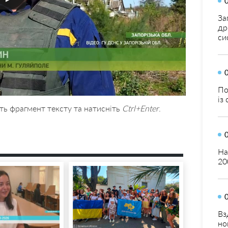
За
др
си
По
із
ть фрагмент тексту та натисніть
Ctrl+Enter
.
На
20
Вз
но