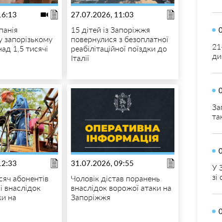
16:13
27.07.2026, 11:03
панія
15 дітей із Запоріжжя
у запорізькому
повернулися з безоплатної
21
ад 1,5 тисячі
реабілітаційної поїздки до
ди
Італії
За
та
12:33
31.07.2026, 09:55
У 
зі
сяч абонентів
Чоловік дістав поранень
і внаслідок
внаслідок ворожої атаки на
ки на
Запоріжжя