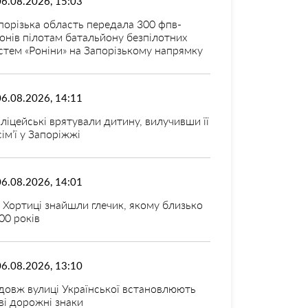
06.08.2026, 15:03
порізька область передала 300 фпв-
онів пілотам батальйону безпілотних
стем «Роніни» на Запорізькому напрямку
06.08.2026, 14:11
ліцейські врятували дитину, вилучивши її
 сім’ї у Запоріжжі
06.08.2026, 14:01
 Хортиці знайшли глечик, якому близько
00 років
06.08.2026, 13:10
довж вулиці Української встановлюють
ві дорожні знаки