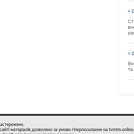
Ст
вн
ра
Вн
та
застережено.
айті матеріалів дозволено за умови гіперпосилання на tvmtm.online.