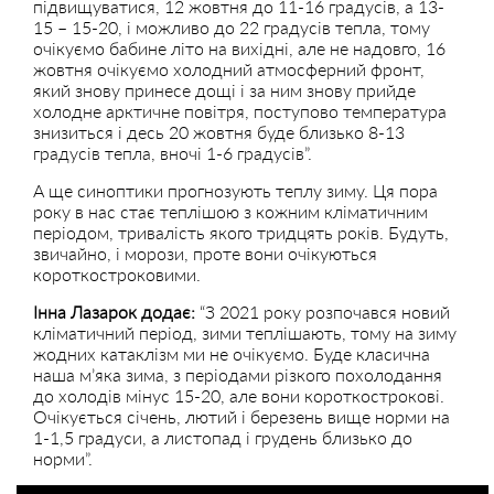
підвищуватися, 12 жовтня до 11-16 градусів, а 13-
15 – 15-20, і можливо до 22 градусів тепла, тому
очікуємо бабине літо на вихідні, але не надовго, 16
жовтня очікуємо холодний атмосферний фронт,
який знову принесе дощі і за ним знову прийде
холодне арктичне повітря, поступово температура
знизиться і десь 20 жовтня буде близько 8-13
градусів тепла, вночі 1-6 градусів”.
А ще синоптики прогнозують теплу зиму. Ця пора
року в нас стає теплішою з кожним кліматичним
періодом, тривалість якого тридцять років. Будуть,
звичайно, і морози, проте вони очікуються
короткостроковими.
Інна
Лазарок додає:
“З 2021 року розпочався новий
кліматичний період, зими теплішають, тому на зиму
жодних катаклізм ми не очікуємо. Буде класична
наша м’яка зима, з періодами різкого похолодання
до холодів мінус 15-20, але вони короткострокові.
Очікується січень, лютий і березень вище норми на
1-1,5 градуси, а листопад і грудень близько до
норми”.