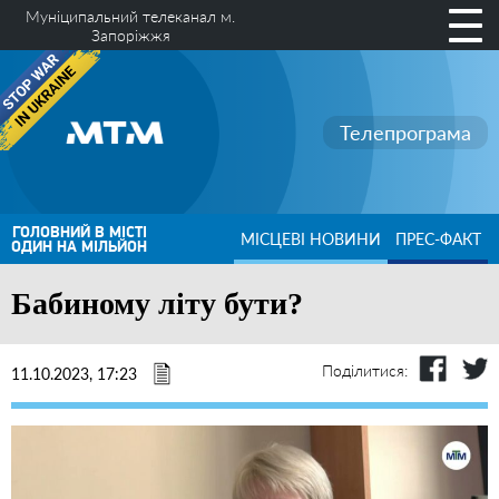
Муніципальний телеканал м.
Запоріжжя
Телепрограма
ГОЛОВНИЙ В МІСТІ
МІСЦЕВІ НОВИНИ
ПРЕС-ФАКТ
ОДИН НА МІЛЬЙОН
Бабиному літу бути?
Поділитися:
11.10.2023, 17:23