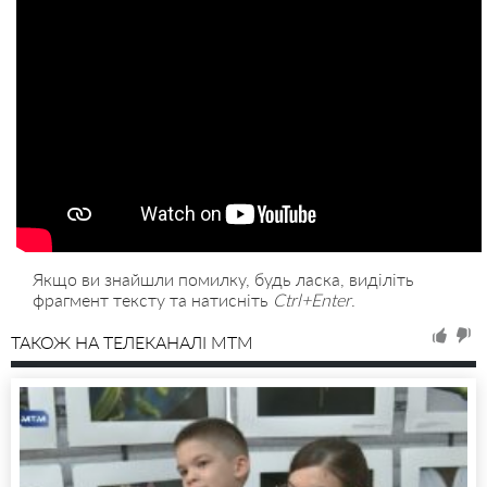
Якщо ви знайшли помилку, будь ласка, виділіть
фрагмент тексту та натисніть
Ctrl+Enter
.
ТАКОЖ НА ТЕЛЕКАНАЛІ MTM