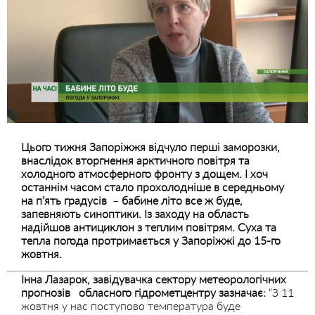
Цього тижня Запоріжжя відчуло перші заморозки,
внаслідок вторгнення арктичного повітря та
холодного атмосферного фронту з дощем. І хоч
останнім часом стало прохолодніше в середньому
на п’ять градусів
–
бабине літо все ж буде,
запевняють синоптики. Із заходу на область
надійшов антициклон з теплим повітрям. Суха та
тепла погода протримається у Запоріжжі до 15-го
жовтня.
Інна
Лазарок, завідувачка сектору метеорологічних
прогнозів
обласного гідрометцентру зазначає:
“З 11
жовтня у нас поступово температура буде