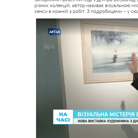
різних колекцій, автор називає візуальною м
сенси в кожній з робіт. З подробицями – у сю