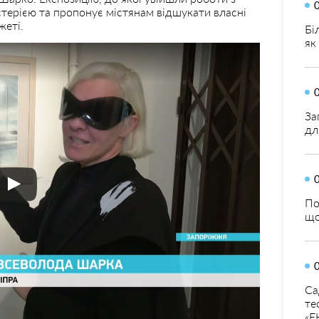
істерією та пропонує містянам відшукати власні
жеті.
Бі
як
За
дл
По
що
Са
те
«Е