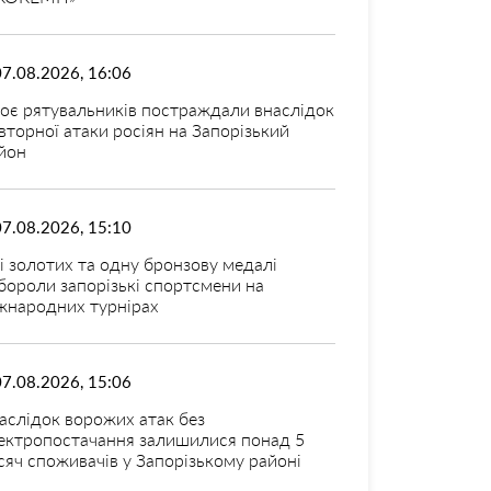
07.08.2026, 16:06
оє рятувальників постраждали внаслідок
вторної атаки росіян на Запорізький
йон
07.08.2026, 15:10
і золотих та одну бронзову медалі
бороли запорізькі спортсмени на
жнародних турнірах
07.08.2026, 15:06
аслідок ворожих атак без
ектропостачання залишилися понад 5
сяч споживачів у Запорізькому районі