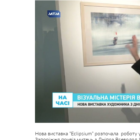
Нова виставка “Eclipsium” розпочала роботу у
Запоріжжя привіз митець з Дніпра Всеволод 