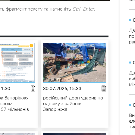
ть фрагмент тексту та натисніть
Ctrl+Enter
.
Дв
по
ра
Дв
ви
мі
11:30
30.07.2026, 15:33
ва Запоріжжя
російський дрон ударив по
 своїм
одному з районів
 57 мільйонів
Запоріжжя
Вн
ел
ти