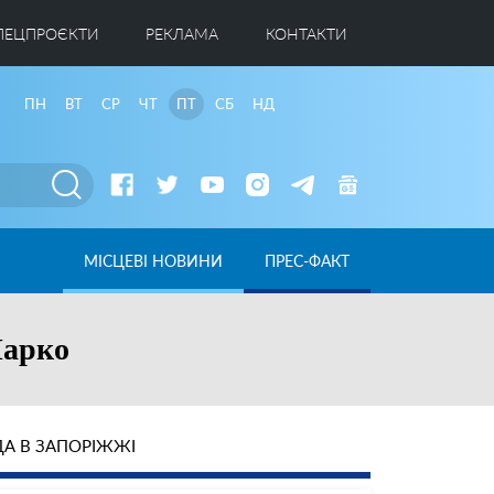
ПЕЦПРОЄКТИ
РЕКЛАМА
КОНТАКТИ
ПН
ВТ
СР
ЧТ
ПТ
СБ
НД
МІСЦЕВІ НОВИНИ
ПРЕС-ФАКТ
Шарко
А В ЗАПОРІЖЖІ