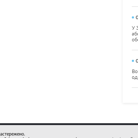
У 
аб
об
Во
од
застережено.