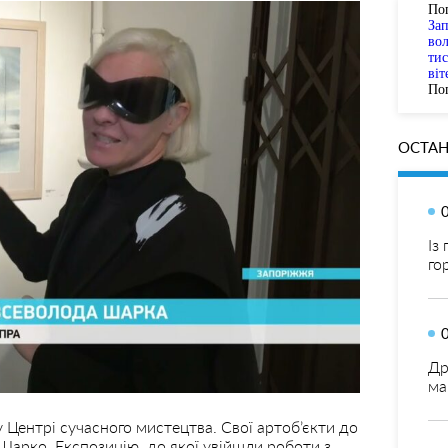
По
За
вол
тис
віт
Пог
ОСТАН
Із
го
Др
ма
 Центрі сучасного мистецтва. Свої артоб’єкти до
Шарко. Експозицію, до якої увійшли роботи з