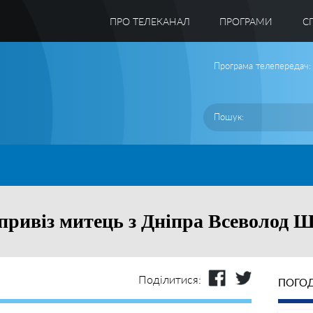
ПРО ТЕЛЕКАНАЛ
ПРОГРАМИ
C
Програма телепередач:
привіз митець з Дніпра Всеволод 
Поділитися:
ПОГОД