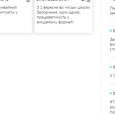
амвайний
З 1 вересня всі міські школи
Па
онтують у
Запоріжжя, крім однієї,
за
працюватимуть у
змішаному форматі
За
вс
ст
У 
97
ро
пі