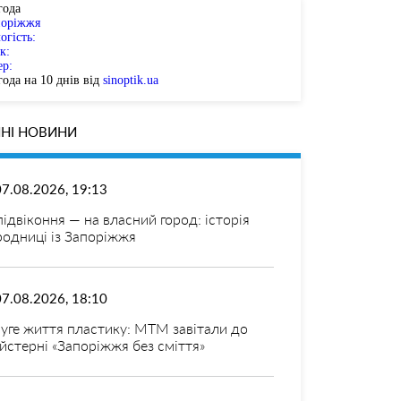
года
поріжжя
огість:
к:
ер:
ода на 10 днів від
sinoptik.ua
НІ НОВИНИ
07.08.2026, 19:13
 підвіконня — на власний город: історія
родниці із Запоріжжя
07.08.2026, 18:10
уге життя пластику: МТМ завітали до
йстерні «Запоріжжя без сміття»