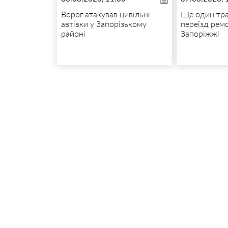
Ворог атакував цивільні
Ще один тр
автівки у Запорізькому
переїзд рем
районі
Запоріжжі