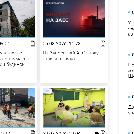
У 
че
ав
09:01
05.08.2026, 11:23
у атаку по
На Запорізькій АЕС знову
знеструмлено
стався блекаут
ий будинок.
По
зо
Ше
Дв
уд
10:42
29.07.2026, 09:04