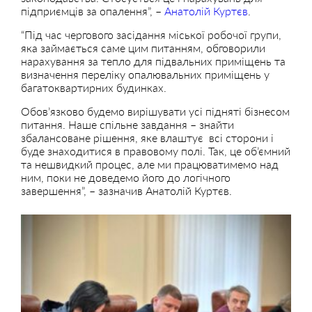
підприємців за опалення”, –
Анатолій Куртєв
.
“Під час чергового засідання міської робочої групи,
яка займається саме цим питанням, обговорили
нарахування за тепло для підвальних приміщень та
визначення переліку опалювальних приміщень у
багатоквартирних будинках.
Обов’язково будемо вирішувати усі підняті бізнесом
питання. Наше спільне завдання – знайти
збалансоване рішення, яке влаштує всі сторони і
буде знаходитися в правовому полі. Так, це об’ємний
та нешвидкий процес, але ми працюватимемо над
ним, поки не доведемо його до логічного
завершення”, – зазначив Анатолій Куртєв.