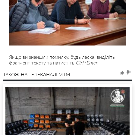
Якщо ви знайшли помилку, будь ласка, виділіть
фрагмент тексту та натисніть
Ctrl+Enter
.
ТАКОЖ НА ТЕЛЕКАНАЛІ MTM