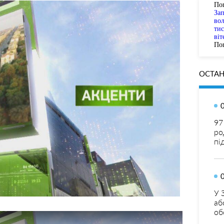
По
За
вол
тис
віт
Пог
ОСТАН
97
ро
пі
У 
аб
об