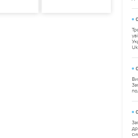
Тр
ув
Ук
Uk
Ви
За
по
За
др
си