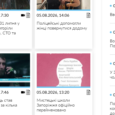
Вв
17:30
05.08.2026, 14:06
31 липня у
Поліцейські допомогли
игоріли
жінці повернутися додому
, СТО та
Во
По
У 
чо
17:46
05.08.2026, 13:20
ць став
Мистецькі школи
По
за кілька
Запоріжжя офіційно
ко
перейменовано
до