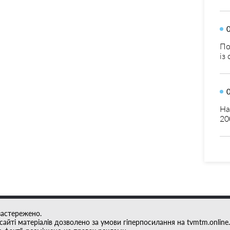
По
із
На
20
застережено.
айті матеріалів дозволено за умови гіперпосилання на tvmtm.online.