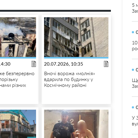
5 
За
10
ро
14:30
20.07.2026, 10:35
же безперервно
Вночі ворожа «молнія»
порізьку
вдарила по будинку у
Ще
нами різних
Космічному районі
За
У 
ву