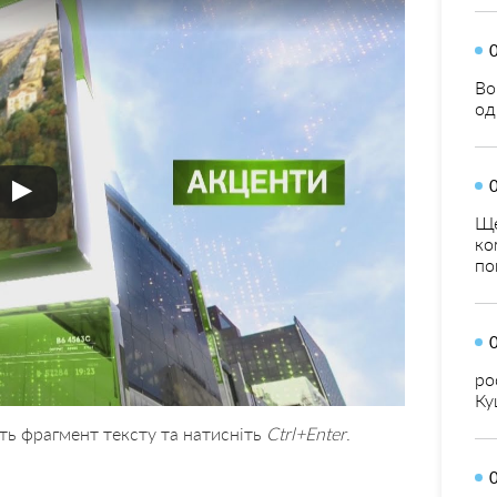
Во
од
Ще
ко
по
ро
Ку
ть фрагмент тексту та натисніть
Ctrl+Enter
.