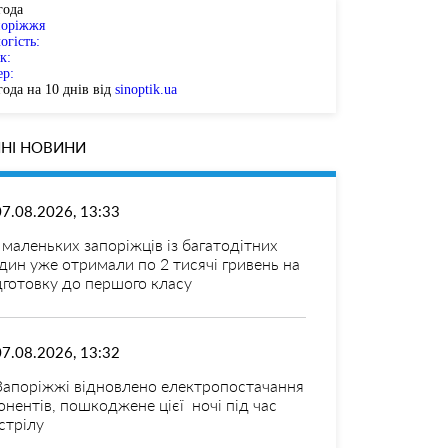
года
поріжжя
огість:
к:
ер:
ода на 10 днів від
sinoptik.ua
НІ НОВИНИ
07.08.2026, 13:33
 маленьких запоріжців із багатодітних
дин уже отримали по 2 тисячі гривень на
дготовку до першого класу
07.08.2026, 13:32
Запоріжжі відновлено електропостачання
онентів, пошкоджене цієї ночі під час
стрілу