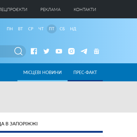
ПЕЦПРОЄКТИ
РЕКЛАМА
КОНТАКТИ
ПН
ВТ
СР
ЧТ
ПТ
СБ
НД
МІСЦЕВІ НОВИНИ
ПРЕС-ФАКТ
А В ЗАПОРІЖЖІ