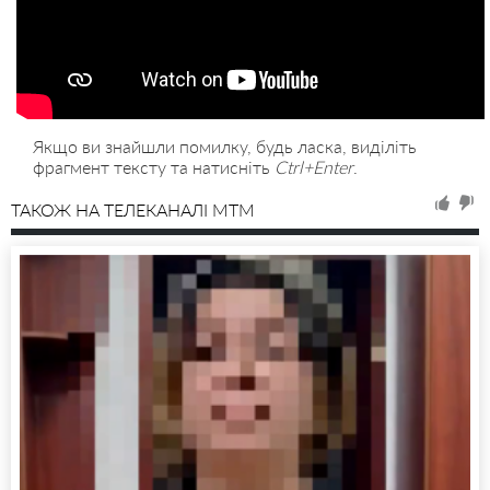
Якщо ви знайшли помилку, будь ласка, виділіть
фрагмент тексту та натисніть
Ctrl+Enter
.
ТАКОЖ НА ТЕЛЕКАНАЛІ MTM