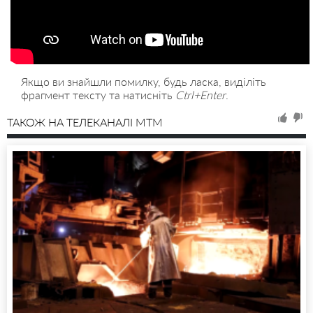
Якщо ви знайшли помилку, будь ласка, виділіть
фрагмент тексту та натисніть
Ctrl+Enter
.
ТАКОЖ НА ТЕЛЕКАНАЛІ MTM