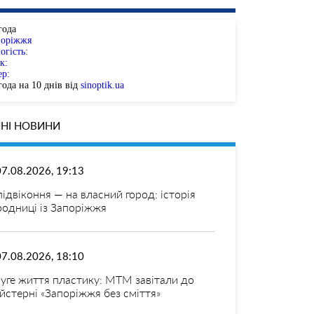
года
поріжжя
огість:
к:
ер:
ода на 10 днів від
sinoptik.ua
НІ НОВИНИ
07.08.2026, 19:13
 підвіконня — на власний город: історія
родниці із Запоріжжя
07.08.2026, 18:10
уге життя пластику: МТМ завітали до
йстерні «Запоріжжя без сміття»