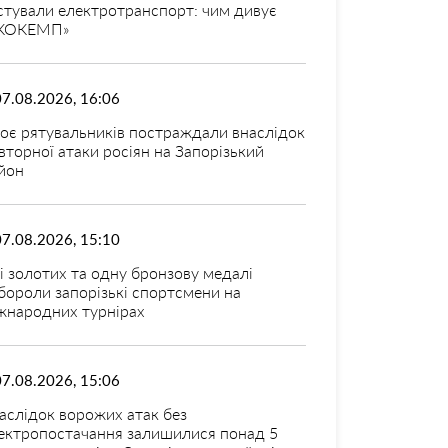
стували електротранспорт: чим дивує
КОКЕМП»
07.08.2026, 16:06
оє рятувальників постраждали внаслідок
вторної атаки росіян на Запорізький
йон
07.08.2026, 15:10
і золотих та одну бронзову медалі
бороли запорізькі спортсмени на
жнародних турнірах
07.08.2026, 15:06
аслідок ворожих атак без
ектропостачання залишилися понад 5