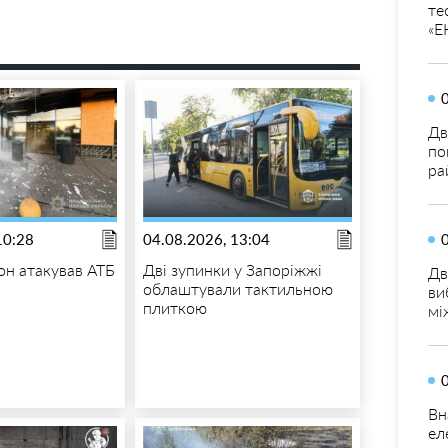
те
«Е
Дв
по
ра
10:28
04.08.2026, 13:04
н атакував АТБ
Дві зупинки у Запоріжжі
Дв
облаштували тактильною
ви
плиткою
мі
Вн
ел