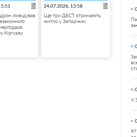
15:51
24.07.2026, 13:58
 дрон ліквідував
Ще три ДБСТ отримають
Па
езаконного
житло у Запоріжжі
за
нергодара,
у Кіргуєву
За
вс
ст
У 
97
ро