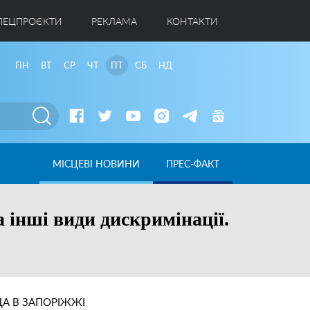
ПЕЦПРОЄКТИ
РЕКЛАМА
КОНТАКТИ
ПН
ВТ
СР
ЧТ
ПТ
СБ
НД
МІСЦЕВІ НОВИНИ
ПРЕС-ФАКТ
 інші види дискримінації.
А В ЗАПОРІЖЖІ