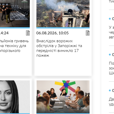
ти
У 
че
14:24
06.08.2026, 10:05
ав
льйонів гривень
Внаслідок ворожих
на техніку для
обстрілів у Запоріжжі та
апорізького
передмісті виникло 17
пожеж
По
зо
Ше
Дв
уд