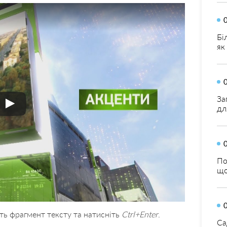
Бі
як
За
дл
По
що
ть фрагмент тексту та натисніть
Ctrl+Enter
.
Са