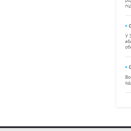
пі
У 
аб
об
Во
од