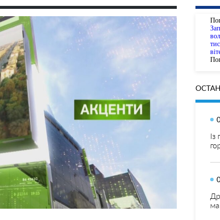
По
За
вол
тис
віт
Пог
ОСТАН
Із
го
Др
ма