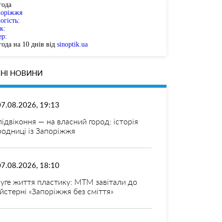
года
поріжжя
огість:
к:
ер:
ода на 10 днів від
sinoptik.ua
НІ НОВИНИ
07.08.2026, 19:13
 підвіконня — на власний город: історія
родниці із Запоріжжя
07.08.2026, 18:10
уге життя пластику: МТМ завітали до
йстерні «Запоріжжя без сміття»