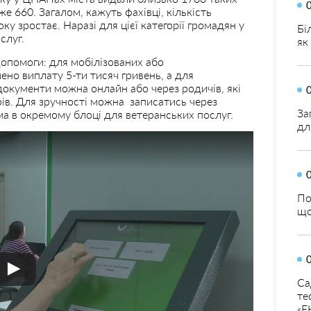
же 660. Загалом, кажуть фахівці, кількість
ку зростає. Наразі для цієї категорії громадян у
Бі
слуг.
як
допомоги: для мобілізованих або
но виплату 5-ти тисяч гривень, а для
документи можна онлайн або через родичів, які
ів. Для зручності можна записатись через
За
а в окремому блоці для ветеранських послуг.
дл
По
що
Са
те
«Е