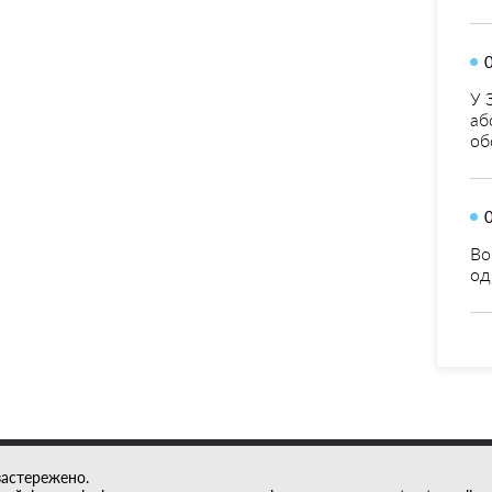
У 
аб
об
Во
од
застережено.