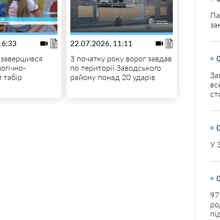
Па
за
16:33
22.07.2026, 11:11
 завершився
З початку року ворог завдав
огічно-
по території Заводського
За
 табір
району понад 20 ударів
вс
ст
У 
97
ро
пі