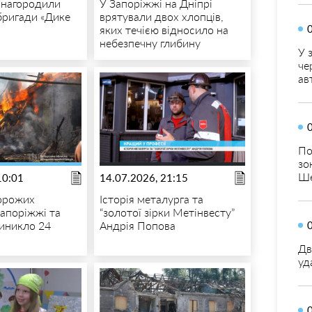
 нагородили
У Запоріжжі на Дніпрі
 бригади «Дике
врятували двох хлопців,
яких течією відносило на
небезпечну глибину
У 
че
ав
По
зо
Ше
10:01
14.07.2026, 21:15
орожих
Історія металурга та
Запоріжжі та
“золотої зірки Метінвесту”
виникло 24
Андрія Попова
Дв
уд