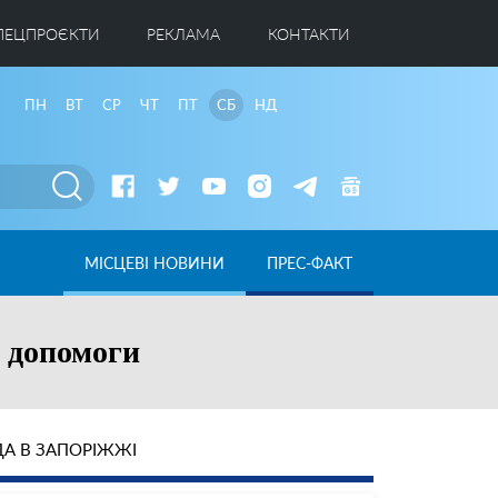
ПЕЦПРОЄКТИ
РЕКЛАМА
КОНТАКТИ
ПН
ВТ
СР
ЧТ
ПТ
СБ
НД
МІСЦЕВІ НОВИНИ
ПРЕС-ФАКТ
ї допомоги
А В ЗАПОРІЖЖІ