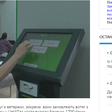
По
За
вол
тис
віт
Пог
ОСТАН
Із
го
Др
ма
уг є ветерани, зокрема вони замовляють витяг з
ку у ЦНАПах міста видали близько 1700 таких