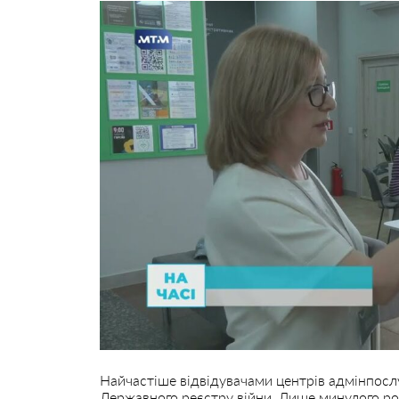
Найчастіше відвідувачами центрів адмінпосл
Державного реєстру війни. Лише минулого ро