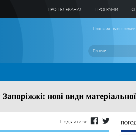
ПРО ТЕЛЕКАНАЛ
ПРОГРАМИ
C
Програма телепередач:
 Запоріжжі: нові види матеріально
Поділитися:
ПОГОД