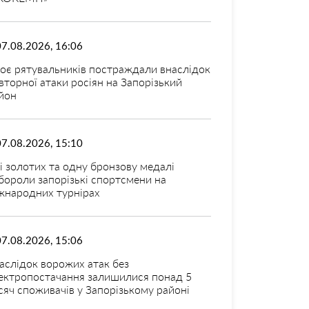
07.08.2026, 16:06
оє рятувальників постраждали внаслідок
вторної атаки росіян на Запорізький
йон
07.08.2026, 15:10
і золотих та одну бронзову медалі
бороли запорізькі спортсмени на
жнародних турнірах
07.08.2026, 15:06
аслідок ворожих атак без
ектропостачання залишилися понад 5
сяч споживачів у Запорізькому районі