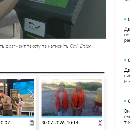
Дв
по
ра
ть фрагмент тексту та натисніть
Ctrl+Enter
.
Дв
ви
мі
Вн
ел
ти
10:07
30.07.2026, 10:14