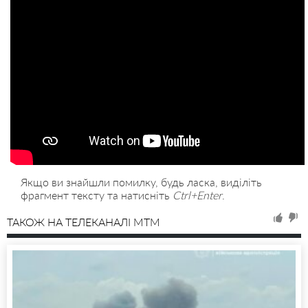
Якщо ви знайшли помилку, будь ласка, виділіть
фрагмент тексту та натисніть
Ctrl+Enter
.
ТАКОЖ НА ТЕЛЕКАНАЛІ MTM