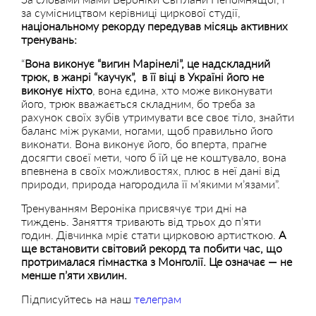
за сумісництвом керівниці циркової студії,
національному рекорду передував місяць активних
тренувань:
“
Вона виконує “вигин Марінелі”, це надскладний
трюк, в жанрі “каучук”, в її віці в Україні його не
виконує ніхто
, вона єдина, хто може виконувати
його, трюк вважається складним, бо треба за
рахунок своїх зубів утримувати все своє тіло, знайти
баланс між руками, ногами, щоб правильно його
виконати. Вона виконує його, бо вперта, прагне
досягти своєї мети, чого б їй це не коштувало, вона
впевнена в своїх можливостях, плюс в неї дані від
природи, природа нагородила її м’якими м’язами”.
Тренуванням Вероніка присвячує три дні на
тиждень. Заняття тривають від трьох до п’яти
годин. Дівчинка мріє стати цирковою артисткою.
А
ще встановити світовий рекорд та побити час, що
протрималася гімнастка з Монголії. Це означає — не
менше п’яти хвилин.
Підписуйтесь на наш
телеграм