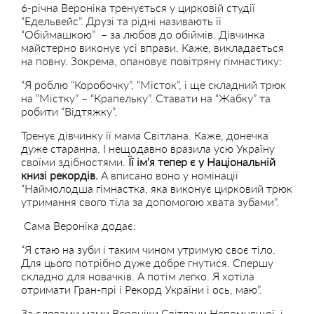
6-річна Вероніка тренується у цирковій студії
“Едельвейс”. Друзі та рідні називають її
“Обіймашкою” – за любов до обіймів. Дівчинка
майстерно виконує усі вправи. Каже, викладається
на повну. Зокрема, опановує повітряну гімнастику:
“Я роблю “Коробочку”, “Місток”, і ще складний трюк
на “Містку” – “Крапельку”. Ставати на “Жабку” та
робити “Відтяжку”.
Тренує дівчинку її мама Світлана. Каже, донечка
дуже старанна. І нещодавно вразила усю Україну
своїми здібностями.
Її імʼя тепер є у Національній
книзі рекордів.
А вписано воно у номінації
“Наймолодша гімнастка, яка виконує цирковий трюк
утримання свого тіла за допомогою хвата зубами”.
Сама Вероніка додає:
“Я стаю на зуби і таким чином утримую своє тіло.
Для цього потрібно дуже добре гнутися. Спершу
складно для новачків. А потім легко. Я хотіла
отримати Гран-прі і Рекорд України і ось, маю”.
За словами мами Вероніки Світлани Непомнящої, і