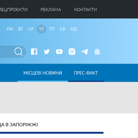
ПЕЦПРОЄКТИ
РЕКЛАМА
КОНТАКТИ
ПН
ВТ
СР
ЧТ
ПТ
СБ
НД
МІСЦЕВІ НОВИНИ
ПРЕС-ФАКТ
А В ЗАПОРІЖЖІ