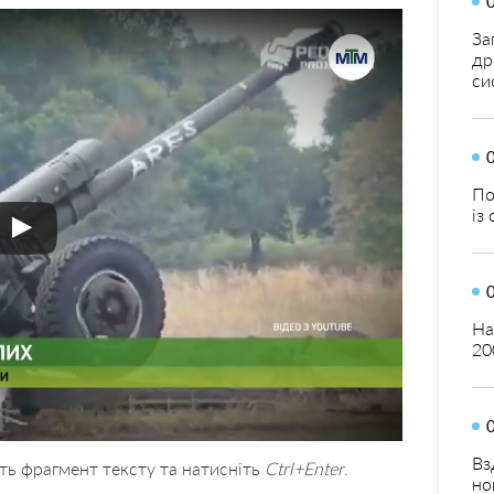
За
др
си
По
із
На
20
Вз
ть фрагмент тексту та натисніть
Ctrl+Enter
.
но