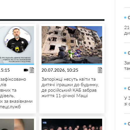
21
ди
За
та
15:15
20.07.2026, 10:25
 зафіксовано
Запоріжці несуть квіти та
лів
дитячі іграшки до будинку,
ивних та
де російський КАБ забрав
дівель,
життя 11-річної Маші
У 
х за вказівками
зі
спецслужб