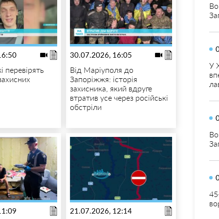
Во
За
16:50
30.07.2026, 16:05
У 
і перевірять
Від Маріуполя до
вп
захисних
Запоріжжя: історія
ла
захисника, який вдруге
втратив усе через російські
обстріли
Во
За
45
во
11:09
21.07.2026, 12:14