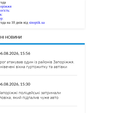
года
поріжжя
огість:
к:
ер:
ода на 10 днів від
sinoptik.ua
НІ НОВИНИ
06.08.2026, 15:56
рог атакував один із районів Запоріжжя.
нівечені вікна гуртожитку та автівки
06.08.2026, 15:30
Запоріжжі поліцейські затримали
ловіка, який підпалив чуже авто