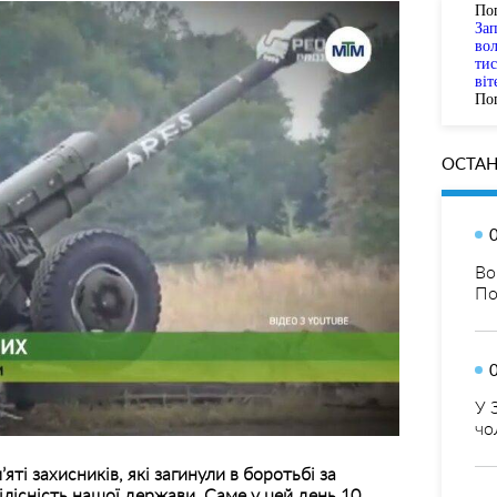
По
За
вол
тис
віт
Пог
ОСТАН
Во
По
У 
чо
яті захисників, які загинули в боротьбі за
ілісність нашої держави. Саме у цей день 10