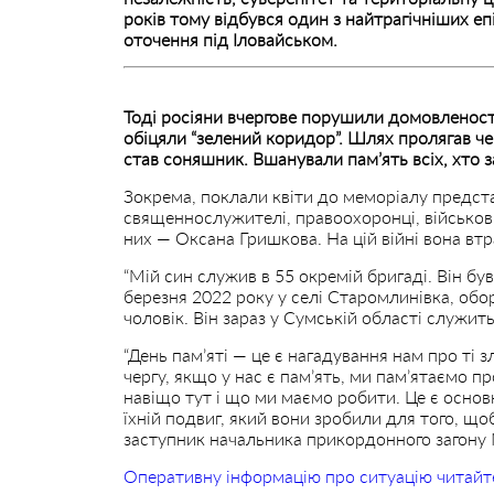
років тому відбувся один з найтрагічніших епі
оточення під Іловайськом.
Тоді росіяни вчергове порушили домовленості
обіцяли “зелений коридор”. Шлях пролягав ч
став соняшник. Вшанували пам’ять всіх, хто з
Зокрема, поклали квіти до меморіалу предста
священнослужителі, правоохоронці, військові,
них — Оксана Гришкова. На цій війні вона втр
“Мій син служив в 55 окремій бригаді. Він бу
березня 2022 року у селі Старомлинівка, об
чоловік. Він зараз у Сумській області служить.
“День пам’яті — це є нагадування нам про ті з
чергу, якщо у нас є пам’ять, ми пам’ятаємо пр
навіщо тут і що ми маємо робити. Це є основ
їхній подвиг, який вони зробили для того, що
заступник начальника прикордонного загон
Оперативну інформацію про ситуацію читайт