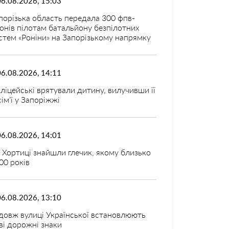
06.08.2026, 15:03
порізька область передала 300 фпв-
онів пілотам батальйону безпілотних
стем «Роніни» на Запорізькому напрямку
06.08.2026, 14:11
ліцейські врятували дитину, вилучивши її
 сім’ї у Запоріжжі
06.08.2026, 14:01
 Хортиці знайшли глечик, якому близько
00 років
06.08.2026, 13:10
довж вулиці Української встановлюють
ві дорожні знаки