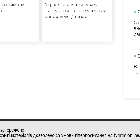
 затримали
Укрзалізниця скасувала
а
низку потягів сполученням
Запоріжжя-Дніпро
Ст
вн
ра
Вн
та
застережено.
айті матеріалів дозволено за умови гіперпосилання на tvmtm.online.