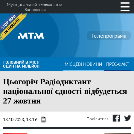
Муніципальний телеканал м.
Запоріжжя
Телепрограма
ГОЛОВНИЙ В МІСТІ
МІСЦЕВІ НОВИНИ
ПРЕС-ФАКТ
ОДИН НА МІЛЬЙОН
Цьогоріч Радіодиктант
національної єдності відбудеться
27 жовтня
Поділитися:
13.10.2023, 13:19