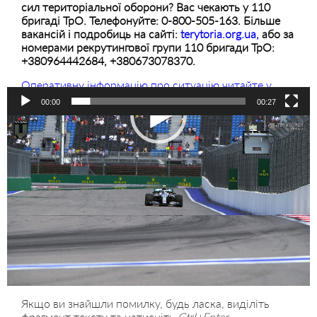
сил територіальної оборони? Вас чекають у 110
бригаді ТрО. Телефонуйте: 0-800-505-163. Більше
вакансій і подробиць на сайті:
terytoria.org.ua,
або за
номерами рекрутингової групи 110 бригади ТрО:
+380964442684, +380673078370.
Оперативну інформацію про ситуацію читайте у
нашому телеграмі
00:00
00:27
Відеопрогравач
Якщо ви знайшли помилку, будь ласка, виділіть
фрагмент тексту та натисніть
Ctrl+Enter
.