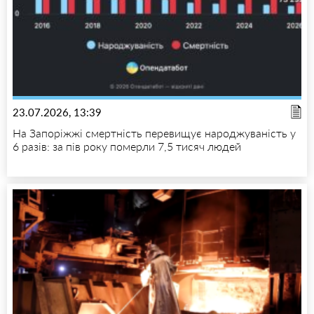
23.07.2026, 13:39
На Запоріжжі смертність перевищує народжуваність у
6 разів: за пів року померли 7,5 тисяч людей