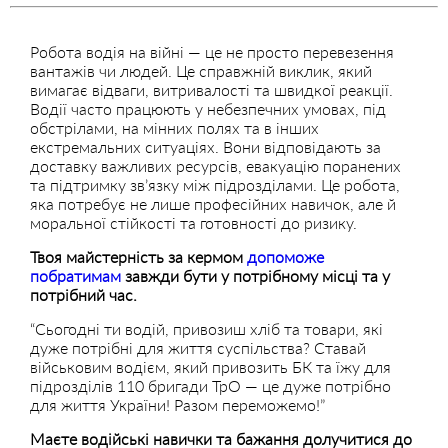
Робота водія на війні — це не просто перевезення
вантажів чи людей. Це справжній виклик, який
вимагає відваги, витривалості та швидкої реакції.
Водії часто працюють у небезпечних умовах, під
обстрілами, на мінних полях та в інших
екстремальних ситуаціях. Вони відповідають за
доставку важливих ресурсів, евакуацію поранених
та підтримку зв’язку між підрозділами. Це робота,
яка потребує не лише професійних навичок, але й
моральної стійкості та готовності до ризику.
Твоя майстерність за кермом
допоможе
побратимам
завжди бути у потрібному місці та у
потрібний час.
“Сьогодні ти водій, привозиш хліб та товари, які
дуже потрібні для життя суспільства? Ставай
військовим водієм, який привозить БК та їжу для
підрозділів 110 бригади ТрО — це дуже потрібно
для життя України! Разом переможемо!”
Маєте водійські навички та бажання долучитися до