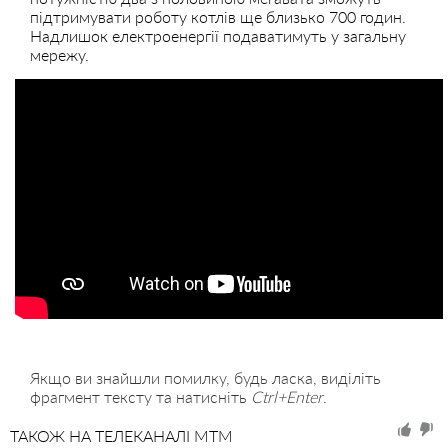
підтримувати роботу котлів ще близько 700 годин.
Надлишок електроенергії подаватимуть у загальну
мережу.
Якщо ви знайшли помилку, будь ласка, виділіть
фрагмент тексту та натисніть
Ctrl+Enter
.
ТАКОЖ НА ТЕЛЕКАНАЛІ MTM