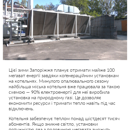
Цієї зими Запоріжжя планує отримати майже 100
мегават енергії завдяки когенераційним установкам
на котельнях. Минулого опалювального сезону
найбільша міська котельня вже працювала за такою
схемою — 90% електроенергії для неї виробила
установка на природному газі. Це дозволяє
економити ресурси і тримати тепло навіть під час
відключень.
Котельня забезпечує теплом понад шістдесят тисяч
абонентів. Якщо зникне світло, установки
потужністю два з половиною мегавата зможуть